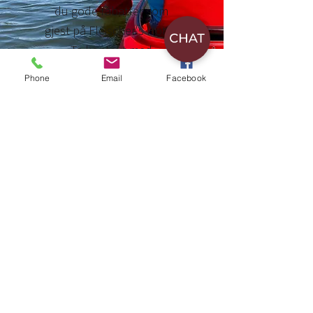
du gode rabatter som
gjest på Fleischer's Hotel.
Ta kontakt med
resepsjonen.
Phone
Email
Facebook
Golf
Voss Golfklubb sin 9-
hullsbane ligger idyllisk
plassert ved