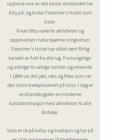
oppleve noe av det beste Vestlandet har
å by på, og bruke Fleischer's Hotel som
base.
Vi kan tilby varierte aktiviteter og
opplevelser i naturskjønne omgivelser.
Fleischer’s Hotel har alltid vært flittig
besøkt av folk fra alle lag. Fra kongelige
og adelige til vanlige turister og reisende.
I 1864 var det jakt, laks og fiske som var
det store trekkplasteret på Voss. I dag er
vestlandsbygden en moderne
turistdestinasjon med aktiviteter til alle
årstider.
Voss er rik på kultur og tradisjon og byr på
et utall opplevelser. Vi tilrettelegger