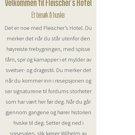
Velkommen til Fleischer's Hotel
Et besøk å huske
Det er noe med Fleischer’s Hotel. Du
merker det når du står utenfor den
høyreiste trebygningen, med spisse
tårn, spir og karnapper i et mylder av
sveitser- og dragestil. Du merker det
når du kommer inn i resepsjonen og
ser signaturene til fordums storheter
som har vært her før deg. Når du går
gjennom gangene og hører historien
hviske til deg. Setter deg ned i
spisesalen, slik keiser Wilhelm av